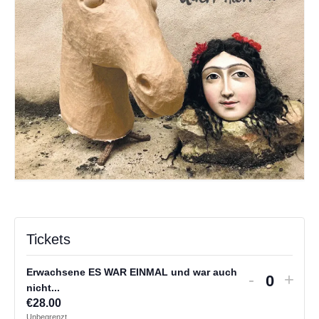
Tickets
Erwachsene ES WAR EINMAL und war auch
Verringer
Erh
-
+
nicht...
Anzahl
der
die
€
28.00
Ticketanz
Tick
Unbegrenzt