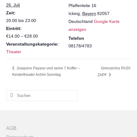
26. Juli
Pfaffenleite 16
nicht...
nicht
Zeit:
Icking
,
Bayern
82057
20:00 bis 23:00
Deutschland
Google Karte
Eintritt:
anzeigen
€14.00 – €28.00
Telefon
Veranstaltungskategorie:
08178/4783
Theater
Grenzenlos RUDI
Joaquino Payaso und seine 7 Koffer –
Kindertheater Achim Sonntag
ZAPF
Suchen
nach:
AGB